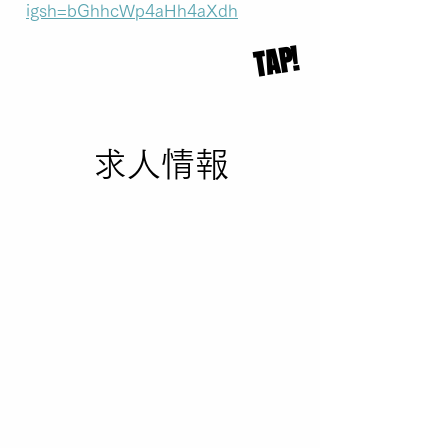
igsh=bGhhcWp4aHh4aXdh
​TAP!
求人情報