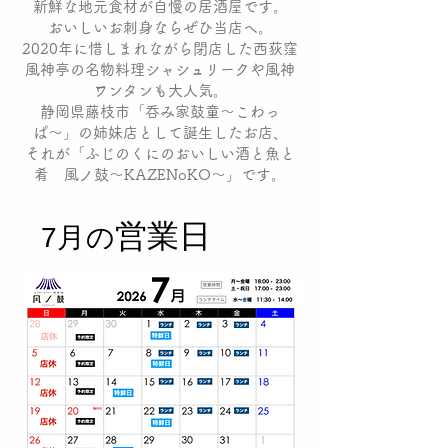
新鮮な地元食材が自慢の居酒屋です。
おいしいお刺身ならぜひ当店へ。
2020年に惜しまれながら閉店した西荻窪
風神亭の名物料理シャシュリークや風神
ワンタンも大人気。
静岡県藤枝市「呑み家鼓童〜こわっ
ぱ〜」の姉妹店として誕生したお店、
それが「ふじのくにのおいしい酒と魚と
肴 風ノ鼓〜KAZENoKO〜」です。
​営業日
7月の