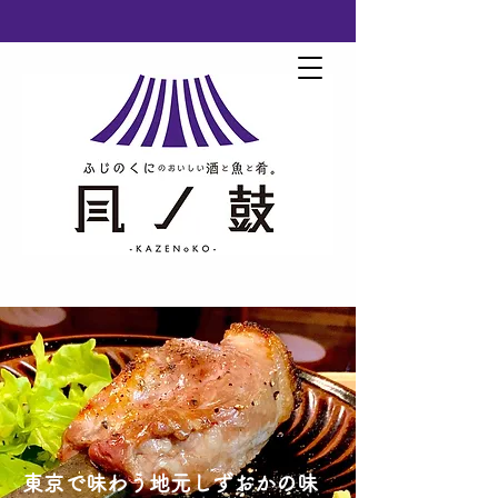
〜KAZENoKO〜
東京で味わう地元しずおかの味