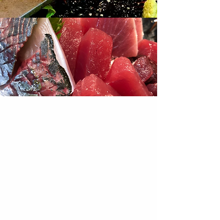
美味しい料理、新鮮な食材、和みの
雰囲気。
ふじのくにのおいしい酒と魚と肴。
風ノ鼓〜KAZENoKO〜
日常から離れた喜びのひとときをお